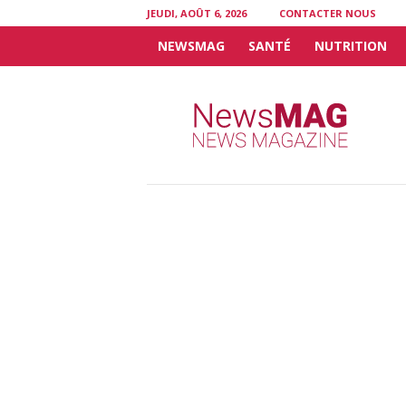
JEUDI, AOÛT 6, 2026
CONTACTER NOUS
NEWSMAG
SANTÉ
NUTRITION
N
e
w
s
M
A
G