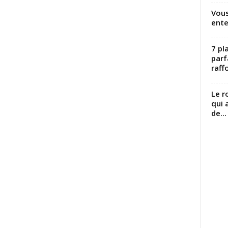
Vous
ente
7 pl
parf
raffo
Le r
qui 
de...