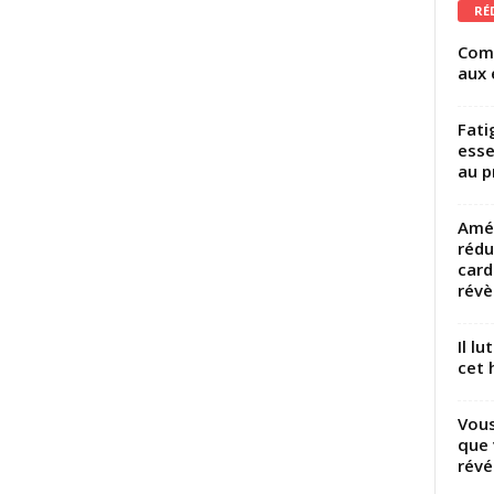
RÉ
Comm
aux 
Fati
esse
au p
Amél
rédu
card
révèl
Il l
cet h
Vous
que 
révé