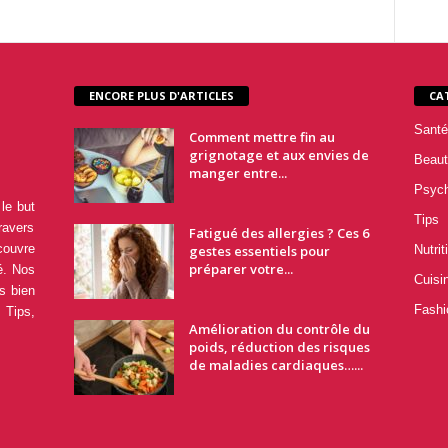
ENCORE PLUS D'ARTICLES
CA
Santé
Comment mettre fin au
grignotage et aux envies de
Beaut
manger entre...
Psyc
le but
Tips
ravers
Fatigué des allergies ? Ces 6
couvre
gestes essentiels pour
Nutrit
préparer votre...
é. Nos
Cuisi
s bien
Fashi
 Tips,
Amélioration du contrôle du
poids, réduction des risques
de maladies cardiaques…...