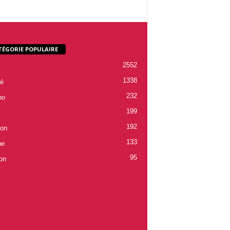
TÉGORIE POPULAIRE
2552
1338
é
232
ho
199
192
ion
133
ne
95
on