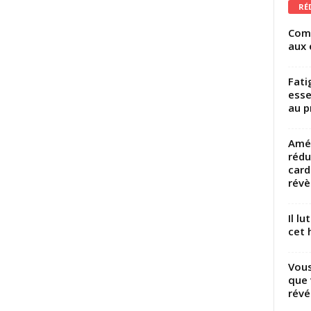
RÉ
Comm
aux 
Fati
esse
au p
Amél
rédu
card
révèl
Il l
cet h
Vous
que 
révé