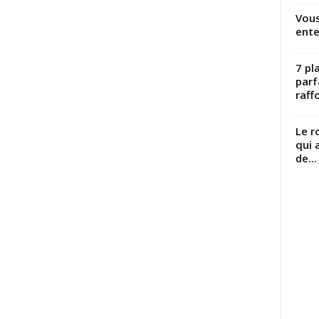
Vous
ente
7 pl
parf
raffo
Le r
qui 
de...