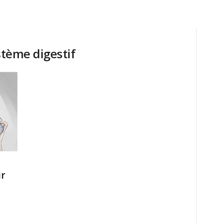
stème digestif
ir