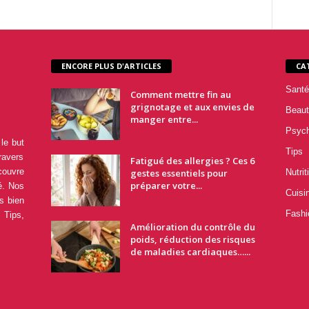
ENCORE PLUS D'ARTICLES
CA
Santé
Comment mettre fin au
grignotage et aux envies de
Beaut
manger entre...
Psyc
le but
Tips
ravers
Fatigué des allergies ? Ces 6
couvre
gestes essentiels pour
Nutrit
préparer votre...
é. Nos
Cuisi
s bien
Fashi
 Tips,
Amélioration du contrôle du
poids, réduction des risques
de maladies cardiaques…...