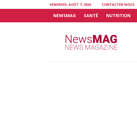
VENDREDI, AOÛT 7, 2026
CONTACTER NOUS
NEWSMAG
SANTÉ
NUTRITION
N
e
w
s
M
A
G