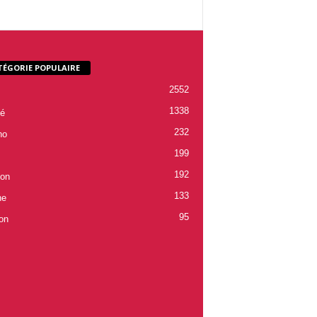
TÉGORIE POPULAIRE
2552
1338
é
232
ho
199
192
ion
133
ne
95
on