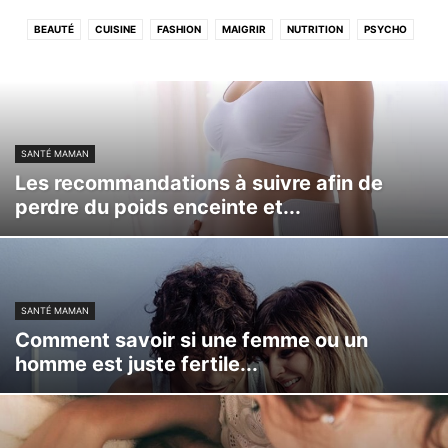
BEAUTÉ
CUISINE
FASHION
MAIGRIR
NUTRITION
PSYCHO
SANTÉ
SANTÉ MAMAN
SPORT
TIPS
SANTÉ MAMAN
Les recommandations à suivre afin de
perdre du poids enceinte et...
SANTÉ MAMAN
Comment savoir si une femme ou un
homme est juste fertile...