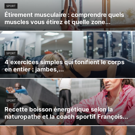
SPORT
Étirement musculaire : comprendre quels
muscles vous étirez et quelle zone...
SPORT
4 exercices simples qui tonifient le corps
en entier : jambes,...
SPORT
Recette boisson énergétique selon la
naturopathe et la coach sportif François...