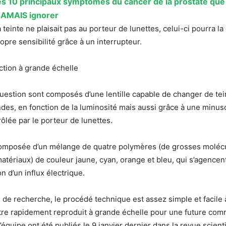
es 10 principaux symptômes du cancer de la prostate qu
JAMAIS ignorer
la teinte ne plaisait pas au porteur de lunettes, celui-ci pourra la
ropre sensibilité grâce à un interrupteur.
tion à grande échelle
uestion sont composés d’une lentille capable de changer de tei
es, en fonction de la luminosité mais aussi grâce à une minu
rôlée par le porteur de lunettes.
 composée d’un mélange de quatre polymères (de grosses molécu
atériaux) de couleur jaune, cyan, orange et bleu, qui s’agencen
n d’un influx électrique.
 de recherche, le procédé technique est assez simple et facile à 
tre rapidement reproduit à grande échelle pour une future comm
l’équipe ont été publiés le 9 janvier dernier dans la revue scien