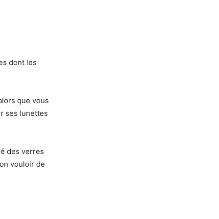
es dont les
 alors que vous
er ses lunettes
éé des verres
bon vouloir de