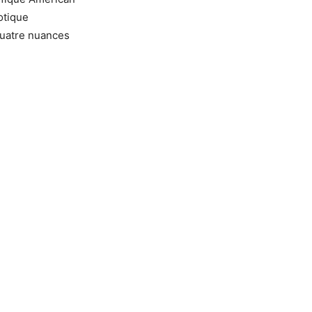
otique
quatre nuances