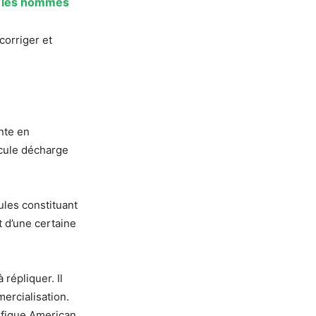
e les hommes
 corriger et
nte en
scule décharge
les constituant
t d’une certaine
répliquer. Il
ercialisation.
tifique American