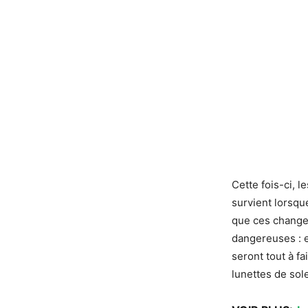
Cette fois-ci, l
survient lorsqu
que ces changem
dangereuses : e
seront tout à fa
lunettes de sole