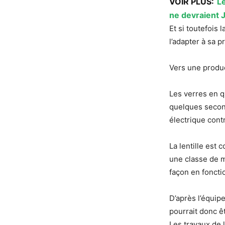
VOIR PLUS:
L
ne devraient 
Et si toutefois 
l’adapter à sa p
Vers une produc
Les verres en q
quelques second
électrique cont
La lentille est
une classe de m
façon en fonctio
D’après l’équipe
pourrait donc ê
Les travaux de 