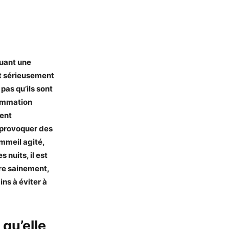
quant une
nt sérieusement
pas qu’ils sont
sommation
nent
 provoquer des
mmeil agité,
 nuits, il est
tre sainement,
ins à éviter à
qu’elle