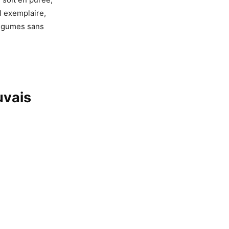
el exemplaire,
 légumes sans
uvais