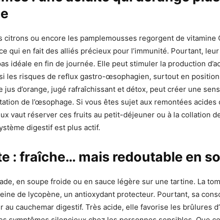
ne
s citrons ou encore les pamplemousses regorgent de vitamine 
ce qui en fait des alliés précieux pour l’immunité. Pourtant, leur
pas idéale en fin de journée. Elle peut stimuler la production d’a
i les risques de reflux gastro-œsophagien, surtout en position
jus d’orange, jugé rafraîchissant et détox, peut créer une sens
ritation de l’œsophage. Si vous êtes sujet aux remontées acides
ux vaut réserver ces fruits au petit-déjeuner ou à la collation de
stème digestif est plus actif.
e : fraîche… mais redoutable en so
lade, en soupe froide ou en sauce légère sur une tartine. La tom
leine de lycopène, un antioxydant protecteur. Pourtant, sa co
r au cauchemar digestif. Très acide, elle favorise les brûlures 
des symptômes silencieux chez les personnes sensibles. Que ce