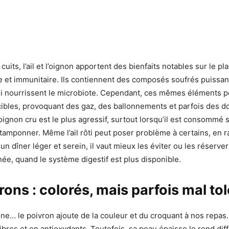
 cuits, l’ail et l’oignon apportent des bienfaits notables sur le pl
e et immunitaire. Ils contiennent des composés soufrés puissan
ui nourrissent le microbiote. Cependant, ces mêmes éléments p
ibles, provoquant des gaz, des ballonnements et parfois des d
oignon cru est le plus agressif, surtout lorsqu’il est consommé 
 tamponner. Même l’ail rôti peut poser problème à certains, en ra
un dîner léger et serein, il vaut mieux les éviter ou les réserver
née, quand le système digestif est plus disponible.
rons : colorés, mais parfois mal to
ne… le poivron ajoute de la couleur et du croquant à nos repas. 
ibres et en antioxydants. Toutefois, sa peau épaisse le rend diff