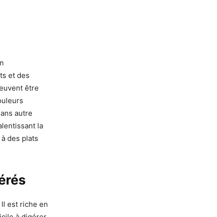
an
ts et des
euvent être
ouleurs
sans autre
lentissant la
 à des plats
lérés
Il est riche en
icile à digérer