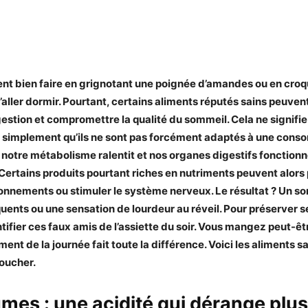
nt bien faire en grignotant une poignée d’amandes ou en cro
aller dormir. Pourtant, certains aliments réputés sains peuve
gestion et compromettre la qualité du sommeil. Cela ne signifie 
, simplement qu’ils ne sont pas forcément adaptés à une con
r, notre métabolisme ralentit et nos organes digestifs fonction
Certains produits pourtant riches en nutriments peuvent alors
lonnements ou stimuler le système nerveux. Le résultat ? Un so
uents ou une sensation de lourdeur au réveil. Pour préserver ses
ntifier ces faux amis de l’assiette du soir. Vous mangez peut-ê
nt de la journée fait toute la différence. Voici les aliments sa
coucher.
mes : une acidité qui dérange plus 