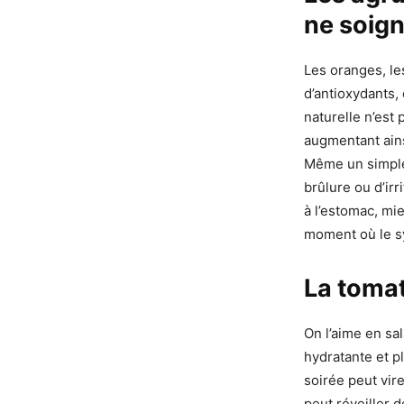
ne soig
Les oranges, le
d’antioxydants, 
naturelle n’est 
augmentant ains
Même un simple 
brûlure ou d’ir
à l’estomac, mie
moment où le sy
La tomat
On l’aime en sa
hydratante et p
soirée peut vire
peut réveiller 