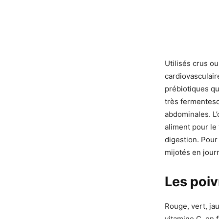
Utilisés crus ou
cardiovasculair
prébiotiques q
très fermentesc
abdominales. L’
aliment pour le
digestion. Pour 
mijotés en jour
Les poiv
Rouge, vert, jau
vitamine C, en f