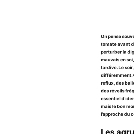
On pense souve
tomate avant d’
perturber la di
mauvais en soi
tardive. Le soi
différemment. 
reflux, des bal
des réveils fréq
essentiel d’ide
mais le bon mome
l’approche du 
Les agru