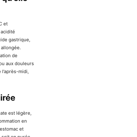
C et
 acidité
cide gastrique,
 allongée.
ation de
 ou aux douleurs
 l’après-midi,
irée
ate est légère,
nsommation en
d’estomac et
 soit en purée,