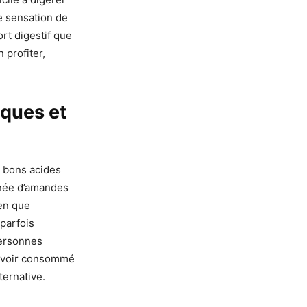
e sensation de
rt digestif que
 profiter,
iques et
 bons acides
gnée d’amandes
ien que
 parfois
personnes
n avoir consommé
ternative.