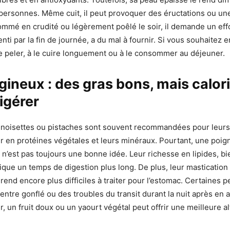
personnes. Même cuit, il peut provoquer des éructations ou un
mmé en crudité ou légèrement poêlé le soir, il demande un effo
enti par la fin de journée, a du mal à fournir. Si vous souhaitez en
e peler, à le cuire longuement ou à le consommer au déjeuner.
gineux : des gras bons, mais calor
digérer
 noisettes ou pistaches sont souvent recommandées pour leurs
ur en protéines végétales et leurs minéraux. Pourtant, une poi
 n’est pas toujours une bonne idée. Leur richesse en lipides, b
ique un temps de digestion plus long. De plus, leur mastication
 rend encore plus difficiles à traiter pour l’estomac. Certaines 
entre gonflé ou des troubles du transit durant la nuit après e
ir, un fruit doux ou un yaourt végétal peut offrir une meilleure al