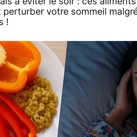
is à éviter le soir : ces aliments
 perturber votre sommeil malgré
s !