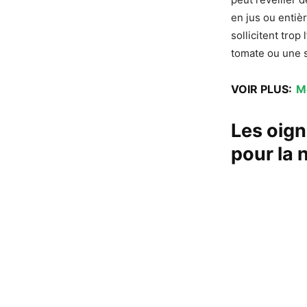
en jus ou entièr
sollicitent trop
tomate ou une s
VOIR PLUS:
M
Les oign
pour la n