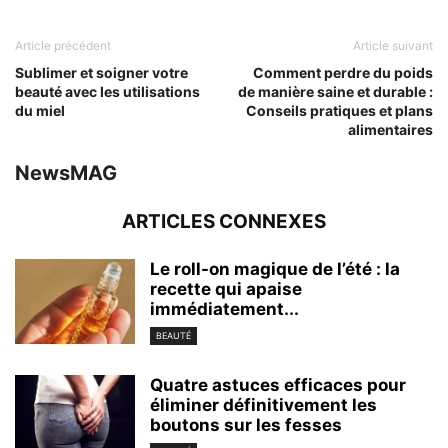
Article précédent
Article suivant
Sublimer et soigner votre
Comment perdre du poids
beauté avec les utilisations
de manière saine et durable :
du miel
Conseils pratiques et plans
alimentaires
NewsMAG
ARTICLES CONNEXES
Le roll-on magique de l’été : la
recette qui apaise
immédiatement...
BEAUTÉ
Quatre astuces efficaces pour
éliminer définitivement les
boutons sur les fesses