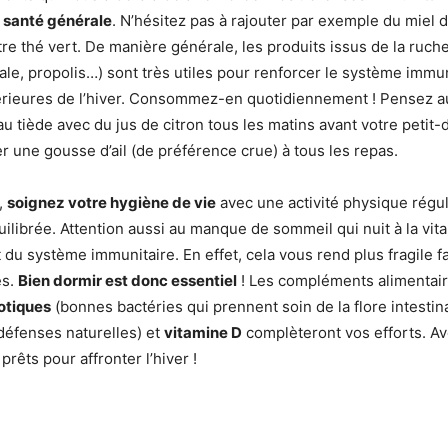
e santé générale
. N’hésitez pas à rajouter par exemple du miel 
tre thé vert. De manière générale, les produits issus de la ruche
yale, propolis…) sont très utiles pour renforcer le système immu
érieures de l’hiver. Consommez-en quotidiennement ! Pensez au
au tiède avec du jus de citron tous les matins avant votre petit
 une gousse d’ail (de préférence crue) à tous les repas.
,
soignez votre hygiène de vie
avec une activité physique régul
ilibrée. Attention aussi au manque de sommeil qui nuit à la vita
du système immunitaire. En effet, cela vous rend plus fragile f
es.
Bien dormir est donc essentiel
! Les compléments alimentair
otiques
(bonnes bactéries qui prennent soin de la flore intestin
défenses naturelles) et
vitamine D
complèteront vos efforts. Ave
prêts pour affronter l’hiver !