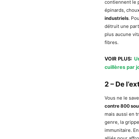
contiennent le 
épinards, choux
industriels
. Pou
détruit une part
plus aucune vit
fibres.
VOIR PLUS:
Un
cuillères par j
2 – De l’e
Vous ne le save
contre 800 sou
mais aussi en t
genre, la grippe
immunitaire. En
alliés pour affro