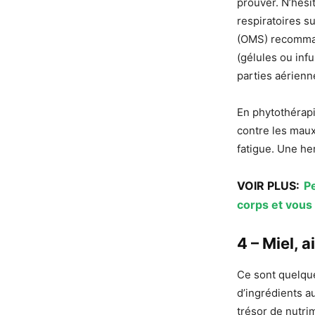
prouver. N’hési
respiratoires su
(OMS) recomman
(gélules ou infu
parties aérienne
En phytothérapi
contre les maux 
fatigue. Une her
VOIR PLUS:
Pe
corps et vous
4 – Miel, a
Ce sont quelque
d’ingrédients 
trésor de nutri