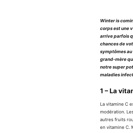
Winter is comi
corps est une v
arrive parfois 
chances de votr
symptômes au pi
grand-mère qui
notre super pot
maladies infec
1 – La vit
La vitamine C e
modération. Les
autres fruits r
en vitamine C.