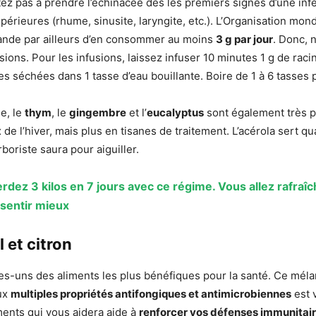
tez pas à prendre l’échinacée dès les premiers signes d’une inf
périeures (rhume, sinusite, laryngite, etc.). L’Organisation mond
de par ailleurs d’en consommer au moins
3 g par jour
. Donc, n
sions. Pour les infusions, laissez infuser 10 minutes 1 g de rac
s séchées dans 1 tasse d’eau bouillante. Boire de 1 à 6 tasses p
e, le
thym
, le
gingembre
et l’
eucalyptus
sont également très p
de l’hiver, mais plus en tisanes de traitement. L’acérola sert qua
boriste saura pour aiguiller.
rdez 3 kilos en 7 jours avec ce régime. Vous allez rafraîc
 sentir mieux
il et citron
s-uns des aliments les plus bénéfiques pour la santé. Ce mél
aux
multiples propriétés antifongiques et antimicrobiennes
est 
ments qui vous aidera aide à
renforcer vos défenses immunitair