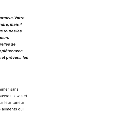
preuve. Votre
dre, mais il
re toutes les
emiers
relles de
mpléter avec
 et prévenir les
sommer sans
usses, kiwis et
ur leur teneur
s aliments qui