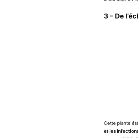
3 – De l’é
Cette plante éta
et les infectio