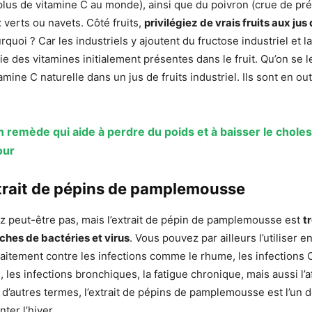
plus de vitamine C au monde), ainsi que du poivron (crue de pré
 verts ou navets. Côté fruits,
privilégiez de vrais fruits aux jus 
rquoi ? Car les industriels y ajoutent du fructose industriel et l
ie des vitamines initialement présentes dans le fruit. Qu’on se le 
amine C naturelle dans un jus de fruits industriel. Ils sont en o
 remède qui aide à perdre du poids et à baisser le choles
our
xtrait de pépins de pamplemousse
z peut-être pas, mais l’extrait de pépin de pamplemousse est
t
ches de bactéries et virus
. Vous pouvez par ailleurs l’utiliser e
raitement contre les infections comme le rhume, les infections 
, les infections bronchiques, la fatigue chronique, mais aussi l’
 d’autres termes, l’extrait de pépins de pamplemousse est l’un 
nter l’hiver