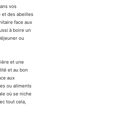
dans vos
 et des abeilles
nitaire face aux
ssi à boire un
-déjeuner ou
ière et une
lité et au bon
ace aux
es ou aliments
ale où se niche
c tout cela,