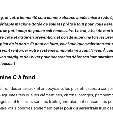
ng, et votre immunité sera comme chaque année mise à rude é
éritable machine dotée de soldats prêts à tout pour vous défen
qu’un petit coup de pouce soit nécessaire. Le but, c’est de mett
e côté et d’agir en prévention, et non de subir une fois les pr
ed de la porte. Et pour ce faire, voici quelques mixtures natu
 vont renforcer votre système immunitaire avant l’hiver. À co
ion magique de l’hiver pour booster les défenses immunitaires
tieuses !
amine C à fond
st l’un des antiviraux et antioxydants les plus efficaces, à con
 agrumes tels que les clémentines, citrons, oranges, pamplemo
ouges sont les fruits sont les fruits généralement consommés po
 Mais vous pourriez également
opter pour du persil frais
(l’un de