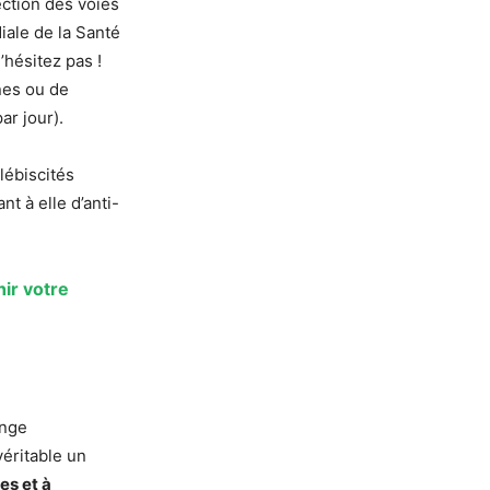
ection des voies
iale de la Santé
’hésitez pas !
ines ou de
ar jour).
lébiscités
nt à elle d’anti-
hir votre
ange
véritable un
es et à