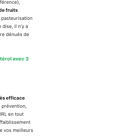
férence),
de fruits
a pasteurisation
dise, il n’y a
utre dénués de
térol avec 3
rès efficace
n prévention,
ORL en tout
affaiblissement
de vos meilleurs