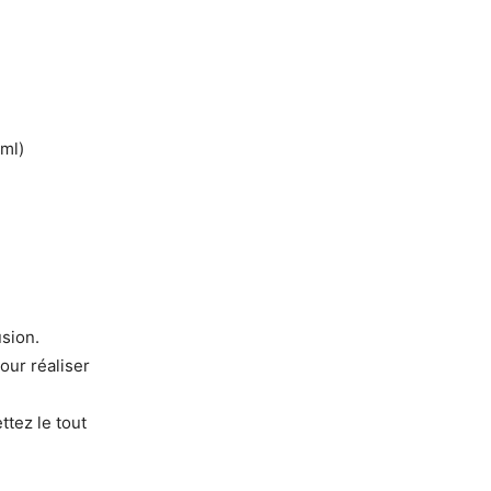
 ml)
usion.
pour réaliser
ttez le tout