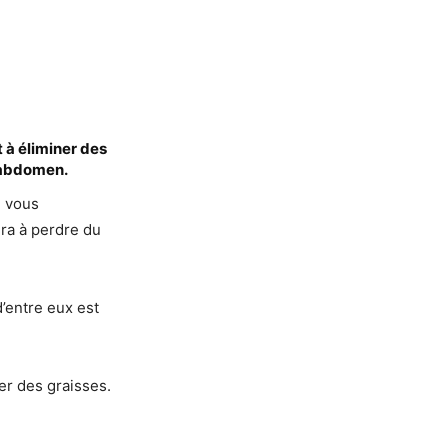
t à éliminer des
l’abdomen.
i vous
ra à perdre du
’entre eux est
er des graisses.